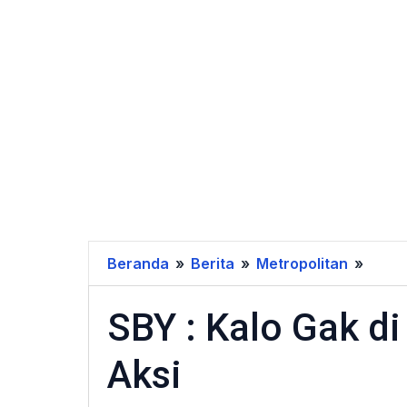
Beranda
»
Berita
»
Metropolitan
»
SBY
:
SBY : Kalo Gak d
Kalo
Gak
Aksi
di
Deng