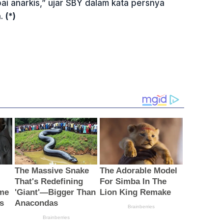
i anarkis,” ujar SBY dalam kata persnya
n.
(*)