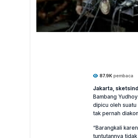
87.9K
pembaca
Jakarta, sketsi
Bambang Yudhoyon
dipicu oleh suatu
tak pernah diakom
“Barangkali kare
tuntutannya tidak