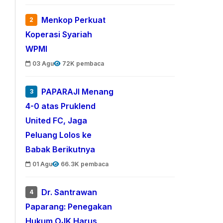
Menkop Perkuat
2
Koperasi Syariah
WPMI
03 Agu
72K pembaca
PAPARAJI Menang
3
4-0 atas Pruklend
United FC, Jaga
Peluang Lolos ke
Babak Berikutnya
01 Agu
66.3K pembaca
Dr. Santrawan
4
Paparang: Penegakan
Hukum OJK Harus