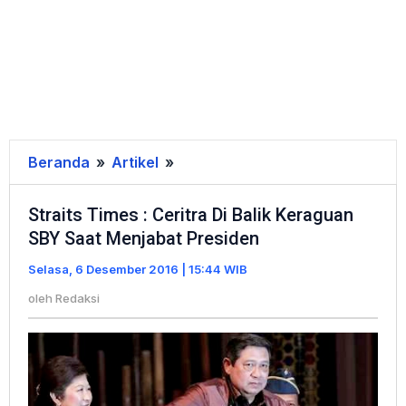
Beranda
»
Artikel
»
Straits
Times
Straits Times : Ceritra Di Balik Keraguan
:
SBY Saat Menjabat Presiden
Ceritra
Di
Selasa, 6 Desember 2016 | 15:44 WIB
Balik
oleh
Redaksi
Keraguan
SBY
Saat
Menjabat