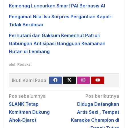
Kemenag Luncurkan Smart PAI Berbasis AI
Pengamat Nilai Isu Surpres Pergantian Kapolri
Tidak Berdasar
Perhutani dan Gakkum Kemenhut Patroli
Gabungan Antisipasi Gangguan Keamanan
Hutan di Lembang
oleh
Redaksi
Ikuti Kami Pada
Navigasi
Pos sebelumnya
Pos berikutnya
SLANK Tetap
Diduga Datangkan
pos
Komitmen Dukung
Artis Sexi , Tempat
Ahok-Djarot
Karaoke Champion di