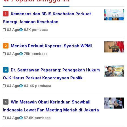
Kemensos dan BPJS Kesehatan Perkuat
1
Sinergi Jaminan Kesehatan
03 Agu
93K pembaca
Menkop Perkuat Koperasi Syariah WPMI
2
03 Agu
75K pembaca
Dr. Santrawan Paparang: Penegakan Hukum
3
OJK Harus Perkuat Kepercayaan Publik
04 Agu
64.4K pembaca
Win Metawin Obati Kerinduan Snowball
4
Indonesia Lewat Fan Meeting Meriah di Jakarta
04 Agu
57.8K pembaca