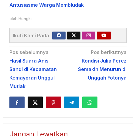
Antusiasme Warga Membludak
oleh
Hengki
Ikuti Kami Pada
Navigasi
Pos sebelumnya
Pos berikutnya
Hasil Suara Anis –
Kondisi Julia Perez
pos
Sandi di Kecamatan
Semakin Menurun di
Kemayoran Unggul
Unggah Fotonya
Mutlak
Jangan Lewatkan