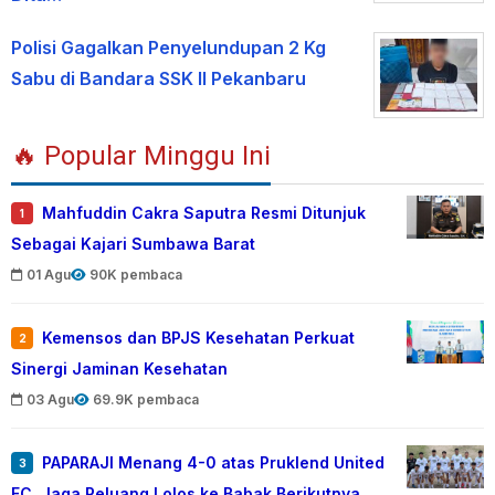
Polisi Gagalkan Penyelundupan 2 Kg
Sabu di Bandara SSK II Pekanbaru
🔥 Popular Minggu Ini
Mahfuddin Cakra Saputra Resmi Ditunjuk
1
Sebagai Kajari Sumbawa Barat
01 Agu
90K pembaca
Kemensos dan BPJS Kesehatan Perkuat
2
Sinergi Jaminan Kesehatan
03 Agu
69.9K pembaca
PAPARAJI Menang 4-0 atas Pruklend United
3
FC, Jaga Peluang Lolos ke Babak Berikutnya