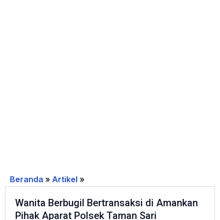
Beranda
»
Artikel
»
Wanita
Berbugil
Wanita Berbugil Bertransaksi di Amankan
Bertransaksi
Pihak Aparat Polsek Taman Sari