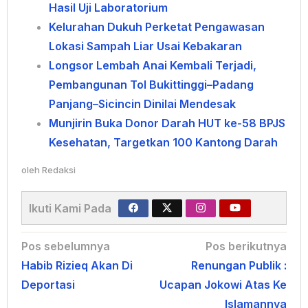
Hasil Uji Laboratorium
Kelurahan Dukuh Perketat Pengawasan
Lokasi Sampah Liar Usai Kebakaran
Longsor Lembah Anai Kembali Terjadi,
Pembangunan Tol Bukittinggi–Padang
Panjang–Sicincin Dinilai Mendesak
Munjirin Buka Donor Darah HUT ke-58 BPJS
Kesehatan, Targetkan 100 Kantong Darah
oleh
Redaksi
Ikuti Kami Pada
Navigasi
Pos sebelumnya
Pos berikutnya
Habib Rizieq Akan Di
Renungan Publik :
pos
Deportasi
Ucapan Jokowi Atas Ke
Islamannya