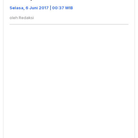
di
Selasa, 6 Juni 2017 | 00:37 WIB
Amankan
Pihak
oleh
Redaksi
Aparat
Polsek
Taman
Sari