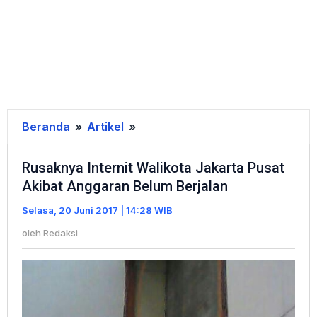
Beranda
»
Artikel
»
Rusaknya
Internit
Rusaknya Internit Walikota Jakarta Pusat
Walikota
Akibat Anggaran Belum Berjalan
Jakarta
Pusat
Selasa, 20 Juni 2017 | 14:28 WIB
Akibat
oleh
Redaksi
Anggaran
Belum
Berjalan