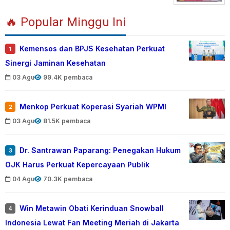
🔥 Popular Minggu Ini
Kemensos dan BPJS Kesehatan Perkuat
1
Sinergi Jaminan Kesehatan
03 Agu
99.4K pembaca
Menkop Perkuat Koperasi Syariah WPMI
2
03 Agu
81.5K pembaca
Dr. Santrawan Paparang: Penegakan Hukum
3
OJK Harus Perkuat Kepercayaan Publik
04 Agu
70.3K pembaca
Win Metawin Obati Kerinduan Snowball
4
Indonesia Lewat Fan Meeting Meriah di Jakarta