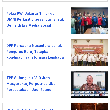
Pokja PWI Jakarta Timur dan
GMNI Perkuat Literasi Jurnalistik
Gen Z di Era Media Sosial
DPP Persadha Nusantara Lantik
Pengurus Baru, Tetapkan
Roadmap Transformasi Lembaga
Hindu Menuju Indonesia Emas
2045
TPBIS Jangkau 13,9 Juta
Masyarakat, Perpusnas Ubah
Perpustakaan Jadi Ruang
Pemberdayaan
HUT Ke-4 Iwakum, Perkuat