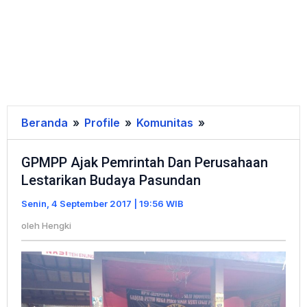
Beranda
»
Profile
»
Komunitas
»
GPMPP
Ajak
GPMPP Ajak Pemrintah Dan Perusahaan
Pemrintah
Lestarikan Budaya Pasundan
Dan
Perusahaan
Senin, 4 September 2017 | 19:56 WIB
Lestarikan
oleh
Hengki
Budaya
Pasundan