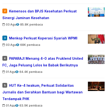
Kemensos dan BPJS Kesehatan Perkuat
2
Sinergi Jaminan Kesehatan
03 Agu
85.8K pembaca
Menkop Perkuat Koperasi Syariah WPMI
3
03 Agu
68K pembaca
PAPARAJI Menang 4-0 atas Pruklend United
4
FC, Jaga Peluang Lolos ke Babak Berikutnya
01 Agu
64.4K pembaca
HUT Ke-4 Iwakum, Perkuat Solidaritas
5
Jurnalis dan Serahkan Bantuan bagi Wartawan
Terdampak PHK
01 Agu
63.9K pembaca