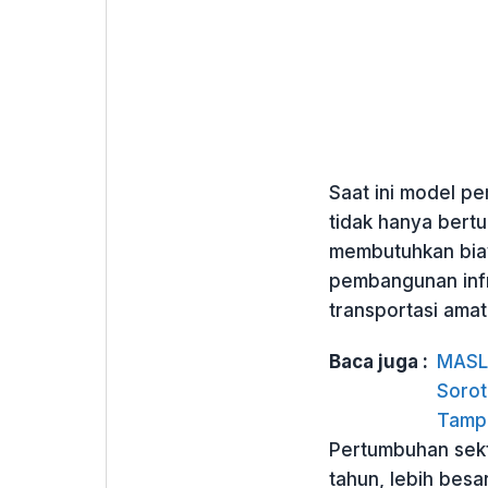
Saat ini model pe
tidak hanya bert
membutuhkan biay
pembangunan infr
transportasi amat
Baca juga :
MASL 
Sorot
Tamp
Pertumbuhan sekto
tahun, lebih besa