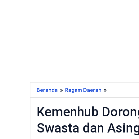
Beranda
»
Ragam Daerah
»
Kemenhub
Dorong
Kemenhub Dorong
Investasi
BUMN,
Swasta dan Asin
Swasta
dan