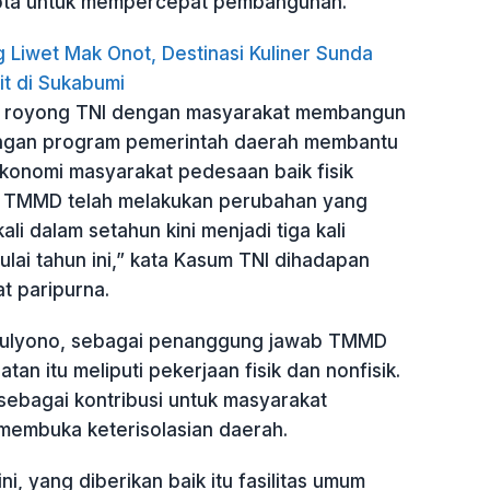
ota untuk mempercepat pembangunan.
 Liwet Mak Onot, Destinasi Kuliner Sunda
it di Sukabumi
g royong TNI dengan masyarakat membangun
gan program pemerintah daerah membantu
onomi masyarakat pedesaan baik fisik
, TMMD telah melakukan perubahan yang
li dalam setahun kini menjadi tiga kali
lai tahun ini,” kata Kasum TNI dihadapan
t paripurna.
ulyono, sebagai penanggung jawab TMMD
tan itu meliputi pekerjaan fisik dan nonfisik.
sebagai kontribusi untuk masyarakat
membuka keterisolasian daerah.
i, yang diberikan baik itu fasilitas umum