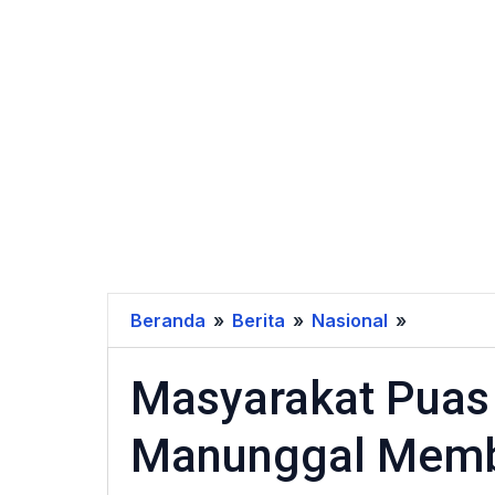
Beranda
»
Berita
»
Nasional
»
Masyarak
Puas
Masyarakat Puas 
Atas
Kerja
Manunggal Memb
TNI
Manungg