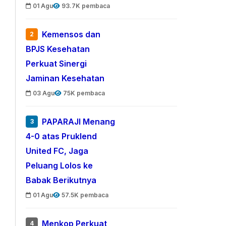
01 Agu
93.7K pembaca
Kemensos dan
2
BPJS Kesehatan
Perkuat Sinergi
Jaminan Kesehatan
03 Agu
75K pembaca
PAPARAJI Menang
3
4-0 atas Pruklend
United FC, Jaga
Peluang Lolos ke
Babak Berikutnya
01 Agu
57.5K pembaca
Menkop Perkuat
4