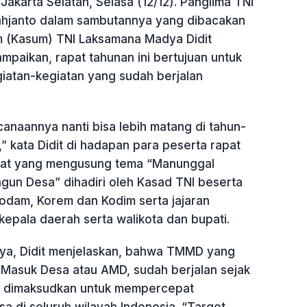
Jakarta Selatan, Selasa (12/12). Panglima TNI
ahjanto dalam sambutannya yang dibacakan
 (Kasum) TNI Laksamana Madya Didit
paikan, rapat tahunan ini bertujuan untuk
iatan-kegiatan yang sudah berjalan
anaannya nanti bisa lebih matang di tahun-
 kata Didit di hadapan para peserta rapat
apat yang mengusung tema “Manunggal
n Desa” dihadiri oleh Kasad TNI beserta
 Kodam, Korem dan Kodim serta jajaran
epala daerah serta walikota dan bupati.
ya, Didit menjelaskan, bahwa TMMD yang
I Masuk Desa atau AMD, sudah berjalan sejak
tu dimaksudkan untuk mempercepat
 di seluruh wilayah Indonesia. “Target