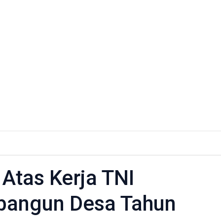
at
Atas Kerja TNI
angun Desa Tahun
al