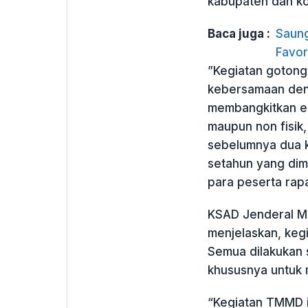
kabupaten dan k
Baca juga :
Saung
Favor
”Kegiatan goton
kebersamaan den
membangkitkan ek
maupun non fisik
sebelumnya dua ka
setahun yang dimu
para peserta rapa
KSAD Jenderal M
menjelaskan, kegia
Semua dilakukan 
khususnya untuk 
“Kegiatan TMMD in