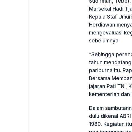
Sudirman, Tebet, 
Marsekal Hadi Tj
Kepala Staf Umum
Herdiawan menyam
mengevaluasi keg
sebelumnya.
“Sehingga perenc
tahun mendatang,”
paripurna itu. R
Bersama Membangu
jajaran Pati TNI,
kementerian dan k
Dalam sambutann
dulu dikenal ABR
1980. Kegiatan i
pembangunan desa