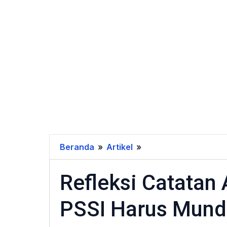
Beranda
»
Artikel
»
Refleksi
Catatan
Refleksi Catatan
Akhir
Tahun
PSSI Harus Mund
PSTI,
Ketum