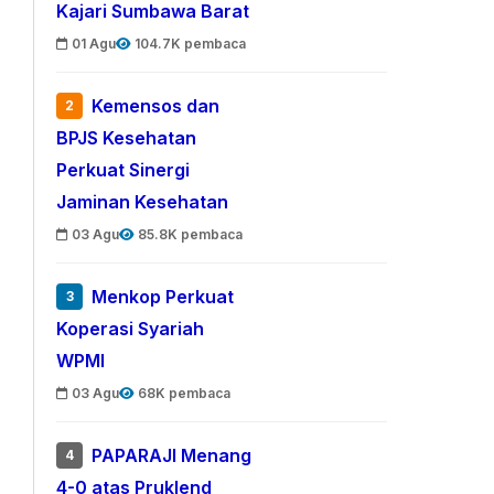
Kajari Sumbawa Barat
01 Agu
104.7K pembaca
Kemensos dan
2
BPJS Kesehatan
Perkuat Sinergi
Jaminan Kesehatan
03 Agu
85.8K pembaca
Menkop Perkuat
3
Koperasi Syariah
WPMI
03 Agu
68K pembaca
PAPARAJI Menang
4
4-0 atas Pruklend