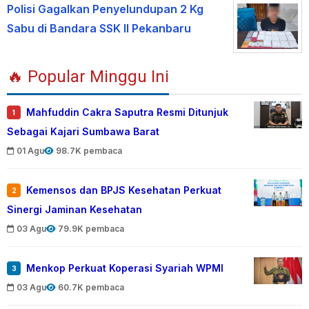
Polisi Gagalkan Penyelundupan 2 Kg
Sabu di Bandara SSK II Pekanbaru
🔥 Popular Minggu Ini
Mahfuddin Cakra Saputra Resmi Ditunjuk
1
Sebagai Kajari Sumbawa Barat
01 Agu
98.7K pembaca
Kemensos dan BPJS Kesehatan Perkuat
2
Sinergi Jaminan Kesehatan
03 Agu
79.9K pembaca
Menkop Perkuat Koperasi Syariah WPMI
3
03 Agu
60.7K pembaca