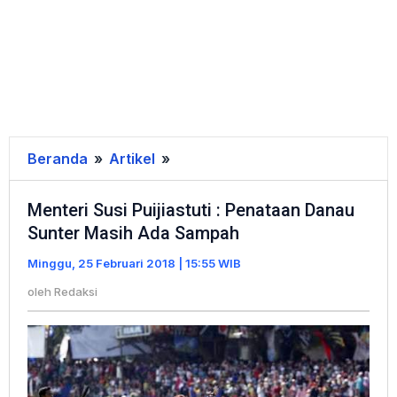
Beranda
»
Artikel
»
Menteri
Susi
Menteri Susi Puijiastuti : Penataan Danau
Puijiastuti
Sunter Masih Ada Sampah
:
Penataan
Minggu, 25 Februari 2018 | 15:55 WIB
Danau
oleh
Redaksi
Sunter
Masih
Ada
Sampah