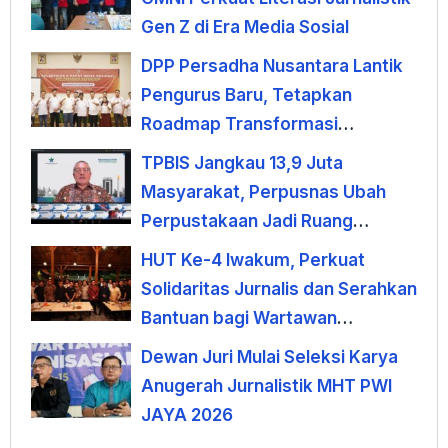
Gen Z di Era Media Sosial
DPP Persadha Nusantara Lantik
Pengurus Baru, Tetapkan
Roadmap Transformasi
Lembaga Hindu Menuju
TPBIS Jangkau 13,9 Juta
Indonesia Emas 2045
Masyarakat, Perpusnas Ubah
Perpustakaan Jadi Ruang
Pemberdayaan
HUT Ke-4 Iwakum, Perkuat
Solidaritas Jurnalis dan Serahkan
Bantuan bagi Wartawan
Terdampak PHK
Dewan Juri Mulai Seleksi Karya
Anugerah Jurnalistik MHT PWI
JAYA 2026