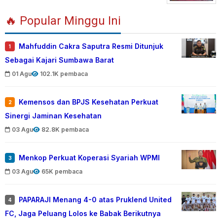
🔥 Popular Minggu Ini
Mahfuddin Cakra Saputra Resmi Ditunjuk
1
Sebagai Kajari Sumbawa Barat
01 Agu
102.1K pembaca
Kemensos dan BPJS Kesehatan Perkuat
2
Sinergi Jaminan Kesehatan
03 Agu
82.8K pembaca
Menkop Perkuat Koperasi Syariah WPMI
3
03 Agu
65K pembaca
PAPARAJI Menang 4-0 atas Pruklend United
4
FC, Jaga Peluang Lolos ke Babak Berikutnya