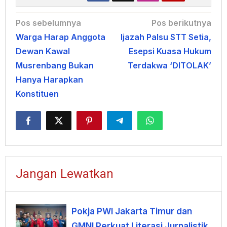
Navigasi
Pos sebelumnya
Pos berikutnya
Warga Harap Anggota
Ijazah Palsu STT Setia,
pos
Dewan Kawal
Esepsi Kuasa Hukum
Musrenbang Bukan
Terdakwa ‘DITOLAK’
Hanya Harapkan
Konstituen
Jangan Lewatkan
Pokja PWI Jakarta Timur dan
GMNI Perkuat Literasi Jurnalistik