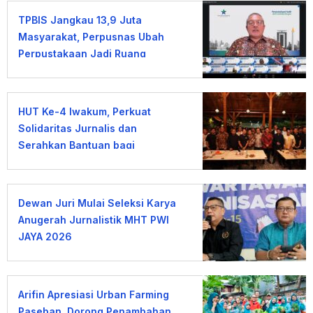
TPBIS Jangkau 13,9 Juta
Masyarakat, Perpusnas Ubah
Perpustakaan Jadi Ruang
Pemberdayaan
HUT Ke-4 Iwakum, Perkuat
Solidaritas Jurnalis dan
Serahkan Bantuan bagi
Wartawan Terdampak PHK
Dewan Juri Mulai Seleksi Karya
Anugerah Jurnalistik MHT PWI
JAYA 2026
Arifin Apresiasi Urban Farming
Paseban, Dorong Penambahan