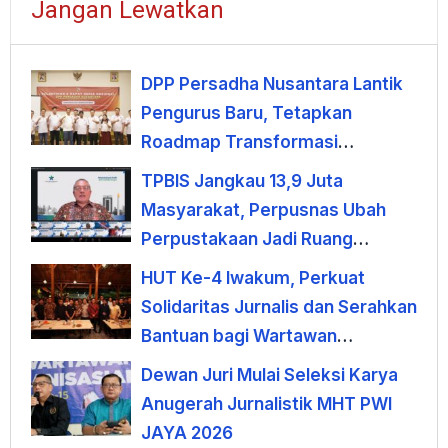
Jangan Lewatkan
DPP Persadha Nusantara Lantik
Pengurus Baru, Tetapkan
Roadmap Transformasi
Lembaga Hindu Menuju
TPBIS Jangkau 13,9 Juta
Indonesia Emas 2045
Masyarakat, Perpusnas Ubah
Perpustakaan Jadi Ruang
Pemberdayaan
HUT Ke-4 Iwakum, Perkuat
Solidaritas Jurnalis dan Serahkan
Bantuan bagi Wartawan
Terdampak PHK
Dewan Juri Mulai Seleksi Karya
Anugerah Jurnalistik MHT PWI
JAYA 2026