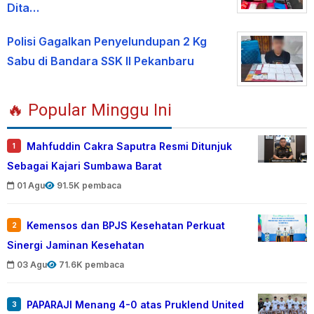
Dita…
Polisi Gagalkan Penyelundupan 2 Kg
Sabu di Bandara SSK II Pekanbaru
🔥 Popular Minggu Ini
Mahfuddin Cakra Saputra Resmi Ditunjuk
1
Sebagai Kajari Sumbawa Barat
01 Agu
91.5K pembaca
Kemensos dan BPJS Kesehatan Perkuat
2
Sinergi Jaminan Kesehatan
03 Agu
71.6K pembaca
PAPARAJI Menang 4-0 atas Pruklend United
3