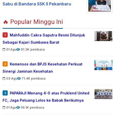
Sabu di Bandara SSK II Pekanbaru
🔥 Popular Minggu Ini
Mahfuddin Cakra Saputra Resmi Ditunjuk
1
Sebagai Kajari Sumbawa Barat
01 Agu
91.3K pembaca
Kemensos dan BPJS Kesehatan Perkuat
2
Sinergi Jaminan Kesehatan
03 Agu
71.4K pembaca
PAPARAJI Menang 4-0 atas Pruklend United
3
FC, Jaga Peluang Lolos ke Babak Berikutnya
01 Agu
56.1K pembaca