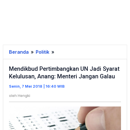
Beranda
»
Politik
»
Mendikbud
Pertimbangkan
Mendikbud Pertimbangkan UN Jadi Syarat
UN
Kelulusan, Anang: Menteri Jangan Galau
Jadi
Syarat
Senin, 7 Mei 2018 | 16:40 WIB
Kelulusan,
oleh
Hengki
Anang:
Menteri
Jangan
Galau