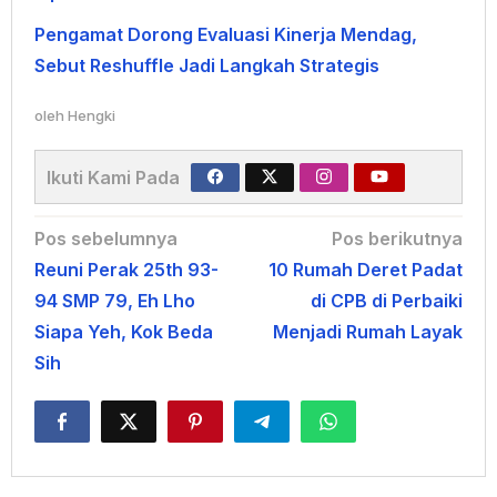
Pengamat Dorong Evaluasi Kinerja Mendag,
Sebut Reshuffle Jadi Langkah Strategis
oleh
Hengki
Ikuti Kami Pada
Navigasi
Pos sebelumnya
Pos berikutnya
Reuni Perak 25th 93-
10 Rumah Deret Padat
pos
94 SMP 79, Eh Lho
di CPB di Perbaiki
Siapa Yeh, Kok Beda
Menjadi Rumah Layak
Sih