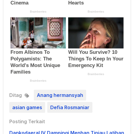
Ditag
Anang hermansyah
asian games
Defia Rosmaniar
Posting Terkait
Dankodaeral IV Dampingi Menhan Tinjau Latihan