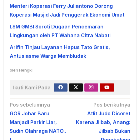
Menteri Koperasi Ferry Juliantono Dorong
Koperasi Masjid Jadi Penggerak Ekonomi Umat
LSM GMBI Soroti Dugaan Pencemaran
Lingkungan oleh PT Wahana Citra Nabati
Arifin Tinjau Layanan Hapus Tato Gratis,
Antusiasme Warga Membludak
oleh
Hengki
Ikuti Kami Pada
Navigasi
Pos sebelumnya
Pos berikutnya
GOR Johar Baru
Atlit Judo Dicoret
pos
Manjadi Parkir Liar,
Karena Jilbab, Anang:
Sudin Olahraga NATO..
Jilbab Bukan
!
Penghalang