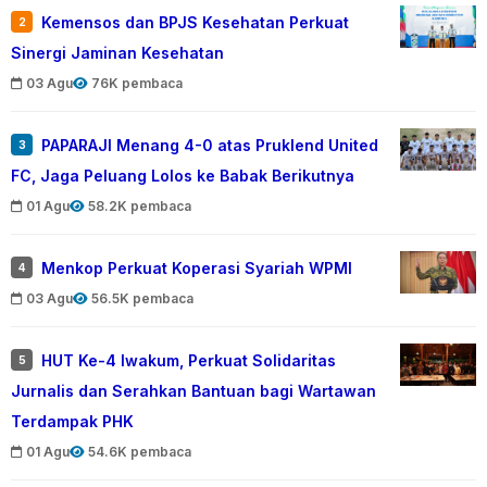
Kemensos dan BPJS Kesehatan Perkuat
2
Sinergi Jaminan Kesehatan
03 Agu
76K pembaca
PAPARAJI Menang 4-0 atas Pruklend United
3
FC, Jaga Peluang Lolos ke Babak Berikutnya
01 Agu
58.2K pembaca
Menkop Perkuat Koperasi Syariah WPMI
4
03 Agu
56.5K pembaca
HUT Ke-4 Iwakum, Perkuat Solidaritas
5
Jurnalis dan Serahkan Bantuan bagi Wartawan
Terdampak PHK
01 Agu
54.6K pembaca