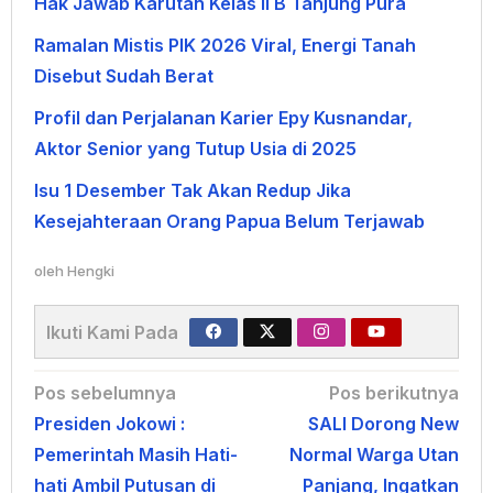
Hak Jawab Karutan Kelas II B Tanjung Pura
Ramalan Mistis PIK 2026 Viral, Energi Tanah
Disebut Sudah Berat
Profil dan Perjalanan Karier Epy Kusnandar,
Aktor Senior yang Tutup Usia di 2025
Isu 1 Desember Tak Akan Redup Jika
Kesejahteraan Orang Papua Belum Terjawab
oleh
Hengki
Ikuti Kami Pada
Navigasi
Pos sebelumnya
Pos berikutnya
Presiden Jokowi :
SALI Dorong New
pos
Pemerintah Masih Hati-
Normal Warga Utan
hati Ambil Putusan di
Panjang, Ingatkan