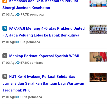
Kemensos dan BPJS Kesehatan Perkuat
2
Sinergi Jaminan Kesehatan
03 Agu
77.7K pembaca
PAPARAJI Menang 4-0 atas Pruklend United
3
FC, Jaga Peluang Lolos ke Babak Berikutnya
01 Agu
59K pembaca
Menkop Perkuat Koperasi Syariah WPMI
4
03 Agu
57.8K pembaca
HUT Ke-4 Iwakum, Perkuat Solidaritas
5
Jurnalis dan Serahkan Bantuan bagi Wartawan
Terdampak PHK
01 Agu
56.1K pembaca