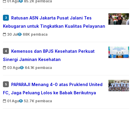
01 Agu
85.2K pembaca
Ratusan ASN Jakarta Pusat Jalani Tes
3
Kebugaran untuk Tingkatkan Kualitas Pelayanan
30 Jul
68K pembaca
Kemensos dan BPJS Kesehatan Perkuat
4
Sinergi Jaminan Kesehatan
03 Agu
64.1K pembaca
PAPARAJI Menang 4-0 atas Pruklend United
5
FC, Jaga Peluang Lolos ke Babak Berikutnya
01 Agu
52.7K pembaca