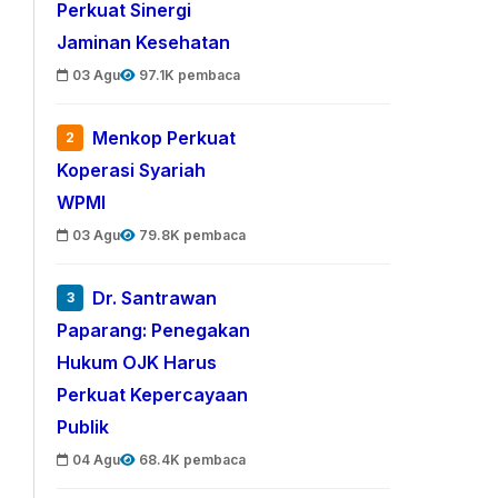
Perkuat Sinergi
Jaminan Kesehatan
03 Agu
97.1K pembaca
Menkop Perkuat
2
Koperasi Syariah
WPMI
03 Agu
79.8K pembaca
Dr. Santrawan
3
Paparang: Penegakan
Hukum OJK Harus
Perkuat Kepercayaan
Publik
04 Agu
68.4K pembaca