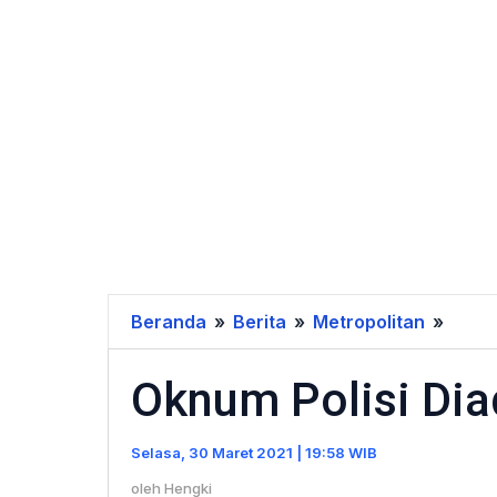
Beranda
»
Berita
»
Metropolitan
»
Oknu
Polisi
Oknum Polisi Dia
Diadil
Lanta
Meni
Selasa, 30 Maret 2021 | 19:58 WIB
oleh
Hengki