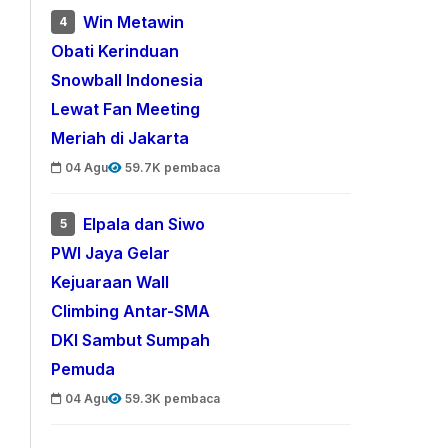
Win Metawin
4
Obati Kerinduan
Snowball Indonesia
Lewat Fan Meeting
Meriah di Jakarta
04 Agu
59.7K pembaca
Elpala dan Siwo
5
PWI Jaya Gelar
Kejuaraan Wall
Climbing Antar-SMA
DKI Sambut Sumpah
Pemuda
04 Agu
59.3K pembaca