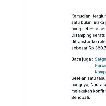
Kemudian, tergiur
satu bulan, maka
uang sebesar sera
Disamping seratu 
ditransfer ke rek
sebesar Rp 380.7
Baca juga :
Satga
Perc
Kamp
Setelah satu tah
uangnya, Noura p
melakukan konfirm
Senopati.