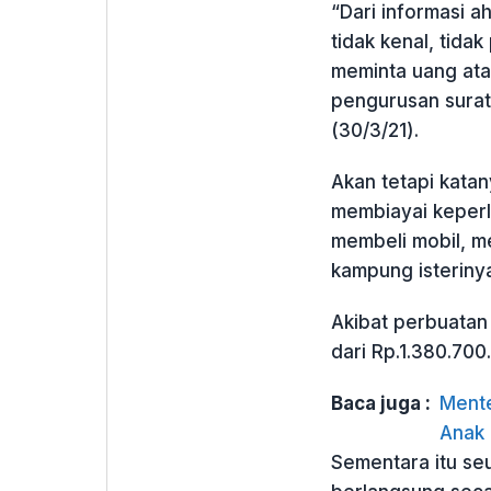
“Dari informasi a
tidak kenal, tida
meminta uang ata
pengurusan surat
(30/3/21).
Akan tetapi kata
membiayai keperlu
membeli mobil, m
kampung isteriny
Akibat perbuatan 
dari Rp.1.380.700
Baca juga :
Mente
Anak 
Sementara itu se