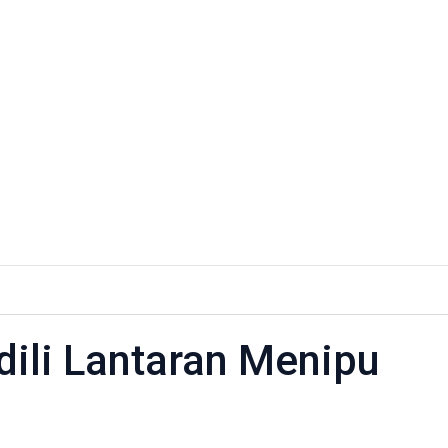
m
dili Lantaran Menipu
i
ran
pu