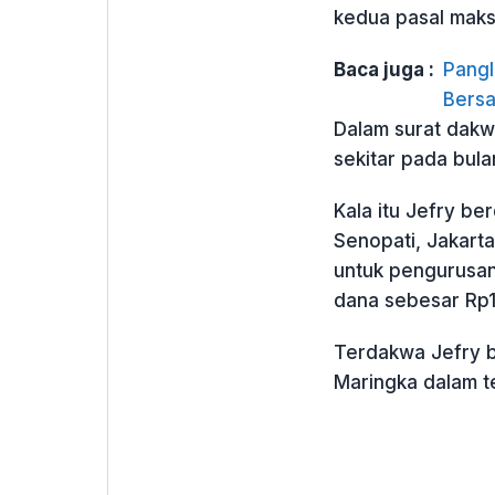
kedua pasal maksi
Baca juga :
Pangl
Bers
Dalam surat dakw
sekitar pada bulan
Kala itu Jefry be
Senopati, Jakarta
untuk pengurusan
dana sebesar Rp1 
Terdakwa Jefry b
Maringka dalam t