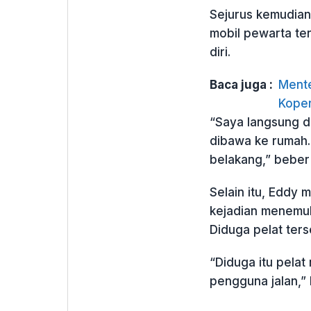
Sejurus kemudia
mobil pewarta te
diri.
Baca juga :
Mente
Koper
“Saya langsung d
dibawa ke rumah. 
belakang,” beber
Selain itu, Eddy
kejadian menemuk
Diduga pelat ters
“Diduga itu pela
pengguna jalan,” 