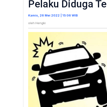
Pelaku Diduga Te
di
Fly
Kamis, 26 Mei 2022 | 15:06 WIB
Over
Kunin
oleh
Hengki
Pelat
Nomo
Pelak
Didu
Terti