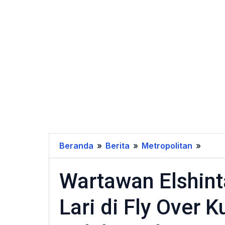
Beranda
»
Berita
»
Metropolitan
»
Wart
Elshi
Wartawan Elshint
Jadi
Korb
Lari di Fly Over 
Tabr
Lari