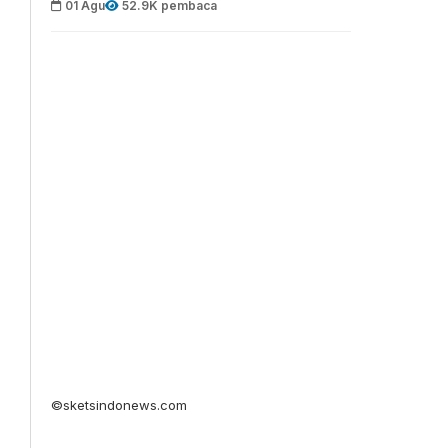
01 Agu
52.9K pembaca
©sketsindonews.com