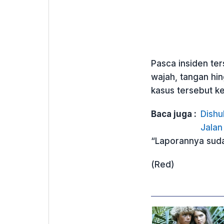
Pasca insiden ter
wajah, tangan hi
kasus tersebut k
Baca juga :
Dishu
Jalan
“Laporannya suda
(Red)