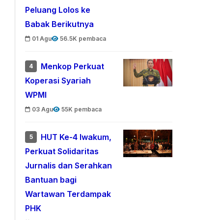
Peluang Lolos ke
Babak Berikutnya
01 Agu
56.5K pembaca
Menkop Perkuat
4
Koperasi Syariah
WPMI
03 Agu
55K pembaca
HUT Ke-4 Iwakum,
5
Perkuat Solidaritas
Jurnalis dan Serahkan
Bantuan bagi
Wartawan Terdampak
PHK