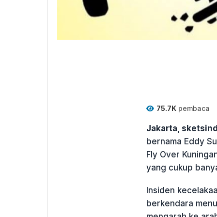
75.7K
pembaca
Jakarta, sketsi
bernama Eddy Sur
Fly Over Kuningan
yang cukup bany
Insiden kecelakaan 
berkendara menuj
mengarah ke ara