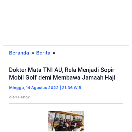
Beranda
»
Berita
»
Dokter
Mata
Dokter Mata TNI AU, Rela Menjadi Sopir
TNI
Mobil Golf demi Membawa Jamaah Haji
AU,
Rela
Minggu, 14 Agustus 2022 | 21:36 WIB
Menjadi
oleh
Hengki
Sopir
Mobil
Golf
demi