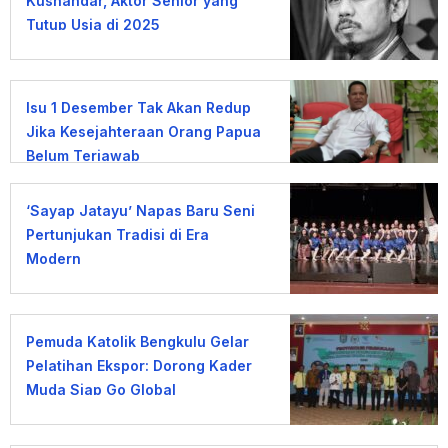
Kusnandar, Aktor Senior yang
Tutup Usia di 2025
Isu 1 Desember Tak Akan Redup
Jika Kesejahteraan Orang Papua
Belum Terjawab
‘Sayap Jatayu’ Napas Baru Seni
Pertunjukan Tradisi di Era
Modern
Pemuda Katolik Bengkulu Gelar
Pelatihan Ekspor: Dorong Kader
Muda Siap Go Global