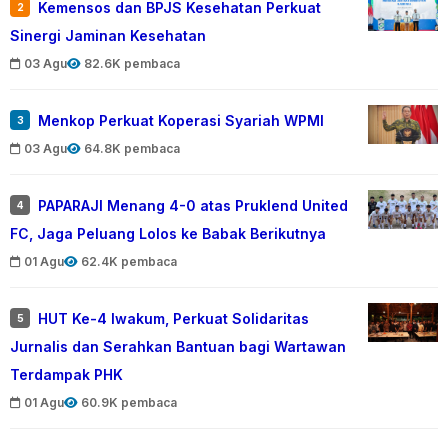
Kemensos dan BPJS Kesehatan Perkuat
2
Sinergi Jaminan Kesehatan
03 Agu
82.6K pembaca
Menkop Perkuat Koperasi Syariah WPMI
3
03 Agu
64.8K pembaca
PAPARAJI Menang 4-0 atas Pruklend United
4
FC, Jaga Peluang Lolos ke Babak Berikutnya
01 Agu
62.4K pembaca
HUT Ke-4 Iwakum, Perkuat Solidaritas
5
Jurnalis dan Serahkan Bantuan bagi Wartawan
Terdampak PHK
01 Agu
60.9K pembaca