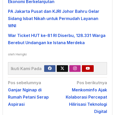
Ekonomi Berkelanjutan
PA Jakarta Pusat dan KJRI Johor Bahru Gelar
Sidang Isbat Nikah untuk Permudah Layanan
WNI
War Ticket HUT ke-81 RI Diserbu, 128.331 Warga
Berebut Undangan ke Istana Merdeka
oleh
Hengki
Ikuti Kami Pada
Navigasi
Pos sebelumnya
Pos berikutnya
Ganjar Nginap di
Menkominfo Ajak
pos
Rumah Petani Serap
Kolaborasi Percepat
Aspirasi
Hilirisasi Teknologi
Digital