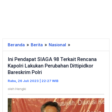
Beranda
»
Berita
»
Nasional
»
Ini
Pendapat
Ini Pendapat SIAGA 98 Terkait Rencana
SIAGA
Kapolri Lakukan Perubahan Dittipidkor
98
Bareskrim Polri
Terkait
Rencana
Rabu, 26 Juli 2023 | 22:27 WIB
Kapolri
oleh
Hengki
Lakukan
Perubahan
Dittipidkor