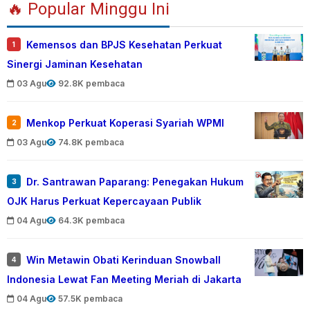
🔥 Popular Minggu Ini
Kemensos dan BPJS Kesehatan Perkuat
1
Sinergi Jaminan Kesehatan
03 Agu
92.8K pembaca
Menkop Perkuat Koperasi Syariah WPMI
2
03 Agu
74.8K pembaca
Dr. Santrawan Paparang: Penegakan Hukum
3
OJK Harus Perkuat Kepercayaan Publik
04 Agu
64.3K pembaca
Win Metawin Obati Kerinduan Snowball
4
Indonesia Lewat Fan Meeting Meriah di Jakarta
04 Agu
57.5K pembaca