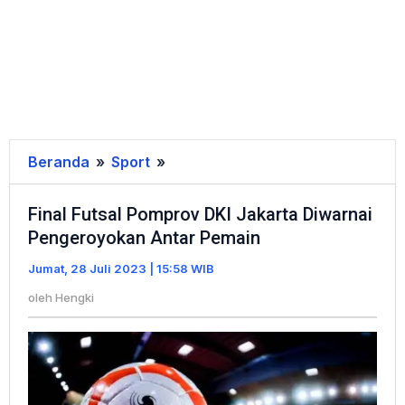
Beranda
»
Sport
»
Final
Futsal
Final Futsal Pomprov DKI Jakarta Diwarnai
Pomprov
Pengeroyokan Antar Pemain
DKI
Jakarta
Jumat, 28 Juli 2023 | 15:58 WIB
Diwarnai
oleh
Hengki
Pengeroyokan
Antar
Pemain