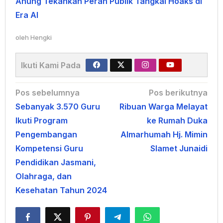
Anung Tekankan Peran Publik Tangkal Hoaks di
Era AI
oleh
Hengki
Ikuti Kami Pada
Navigasi
Pos sebelumnya
Pos berikutnya
Sebanyak 3.570 Guru
Ribuan Warga Melayat
pos
Ikuti Program
ke Rumah Duka
Pengembangan
Almarhumah Hj. Mimin
Kompetensi Guru
Slamet Junaidi
Pendidikan Jasmani,
Olahraga, dan
Kesehatan Tahun 2024