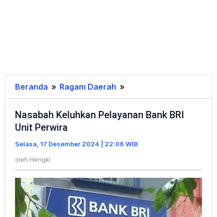
Beranda
»
Ragam Daerah
»
Nasabah
Keluhkan
Nasabah Keluhkan Pelayanan Bank BRI
Pelayanan
Unit Perwira
Bank
BRI
Selasa, 17 Desember 2024 | 22:06 WIB
Unit
oleh
Hengki
Perwira