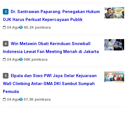
Dr. Santrawan Paparang: Penegakan Hukum
3
OJK Harus Perkuat Kepercayaan Publik
04 Agu
65.2K pembaca
Win Metawin Obati Kerinduan Snowball
4
Indonesia Lewat Fan Meeting Meriah di Jakarta
04 Agu
58K pembaca
Elpala dan Siwo PWI Jaya Gelar Kejuaraan
5
Wall Climbing Antar-SMA DKI Sambut Sumpah
Pemuda
04 Agu
57.3K pembaca