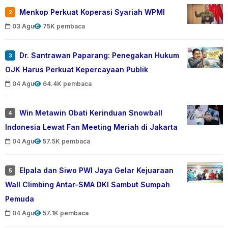
Menkop Perkuat Koperasi Syariah WPMI
2
03 Agu
75K pembaca
Dr. Santrawan Paparang: Penegakan Hukum
3
OJK Harus Perkuat Kepercayaan Publik
04 Agu
64.4K pembaca
Win Metawin Obati Kerinduan Snowball
4
Indonesia Lewat Fan Meeting Meriah di Jakarta
04 Agu
57.5K pembaca
Elpala dan Siwo PWI Jaya Gelar Kejuaraan
5
Wall Climbing Antar-SMA DKI Sambut Sumpah
Pemuda
04 Agu
57.1K pembaca