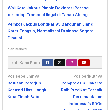
Wali Kota Jakpus Pimpin Deklarasi Perang
terhadap Tramadol Ilegal di Tanah Abang
Pemkot Jakpus Bongkar 95 Bangunan Liar di
Karet Tengsin, Normalisasi Drainase Segera
Dimulai
oleh
Redaksi
Ikuti Kami Pada
Navigasi
Pos sebelumnya
Pos berikutnya
Ratusan Peterjun
Pemprov DKI Jakarta
pos
Kostrad Hiasi Langit
Raih Predikat Terbaik
Kota Timah Babel
Pertama dalam
Indonesia’s SDGs