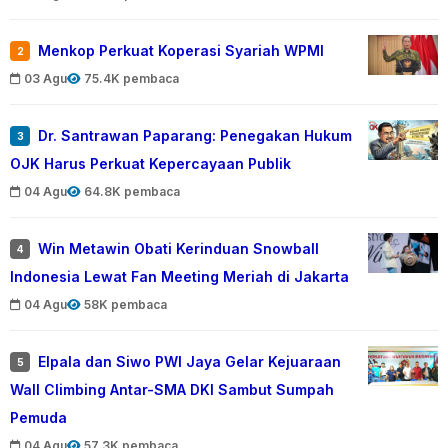
Menkop Perkuat Koperasi Syariah WPMI
2
03 Agu
75.4K pembaca
Dr. Santrawan Paparang: Penegakan Hukum
3
OJK Harus Perkuat Kepercayaan Publik
04 Agu
64.8K pembaca
Win Metawin Obati Kerinduan Snowball
4
Indonesia Lewat Fan Meeting Meriah di Jakarta
04 Agu
58K pembaca
Elpala dan Siwo PWI Jaya Gelar Kejuaraan
5
Wall Climbing Antar-SMA DKI Sambut Sumpah
Pemuda
04 Agu
57.3K pembaca