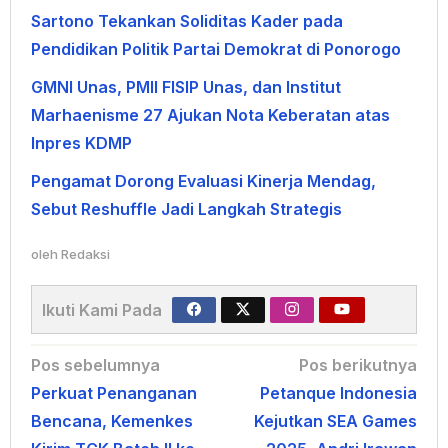
Sartono Tekankan Soliditas Kader pada
Pendidikan Politik Partai Demokrat di Ponorogo
GMNI Unas, PMII FISIP Unas, dan Institut
Marhaenisme 27 Ajukan Nota Keberatan atas
Inpres KDMP
Pengamat Dorong Evaluasi Kinerja Mendag,
Sebut Reshuffle Jadi Langkah Strategis
oleh
Redaksi
Ikuti Kami Pada
Navigasi
Pos sebelumnya
Pos berikutnya
Perkuat Penanganan
Petanque Indonesia
pos
Bencana, Kemenkes
Kejutkan SEA Games