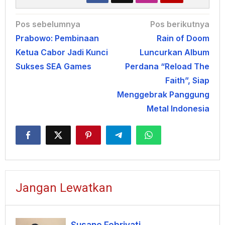
Navigasi
Pos sebelumnya
Pos berikutnya
Prabowo: Pembinaan
Rain of Doom
pos
Ketua Cabor Jadi Kunci
Luncurkan Album
Sukses SEA Games
Perdana “Reload The
Faith”, Siap
Menggebrak Panggung
Metal Indonesia
Jangan Lewatkan
Susane Febriyati