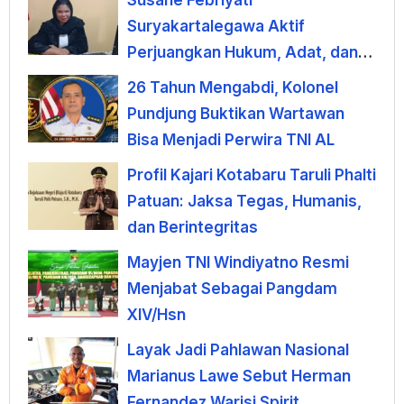
Suryakartalegawa Aktif
Perjuangkan Hukum, Adat, dan
Kebijakan Publik di Jawa Barat
26 Tahun Mengabdi, Kolonel
Pundjung Buktikan Wartawan
Bisa Menjadi Perwira TNI AL
Profil Kajari Kotabaru Taruli Phalti
Patuan: Jaksa Tegas, Humanis,
dan Berintegritas
Mayjen TNI Windiyatno Resmi
Menjabat Sebagai Pangdam
XIV/Hsn
Layak Jadi Pahlawan Nasional
Marianus Lawe Sebut Herman
Fernandez Warisi Spirit