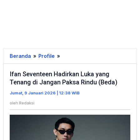
Beranda
»
Profile
»
Ifan
Seventeen
Ifan Seventeen Hadirkan Luka yang
Hadirkan
Tenang di Jangan Paksa Rindu (Beda)
Luka
yang
Jumat, 9 Januari 2026 | 12:38 WIB
Tenang
oleh
Redaksi
di
Jangan
Paksa
Rindu