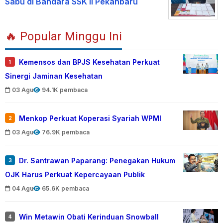
Sabu di Bandara SSK II Pekanbaru
🔥 Popular Minggu Ini
Kemensos dan BPJS Kesehatan Perkuat
1
Sinergi Jaminan Kesehatan
03 Agu
94.1K pembaca
Menkop Perkuat Koperasi Syariah WPMI
2
03 Agu
76.9K pembaca
Dr. Santrawan Paparang: Penegakan Hukum
3
OJK Harus Perkuat Kepercayaan Publik
04 Agu
65.6K pembaca
Win Metawin Obati Kerinduan Snowball
4