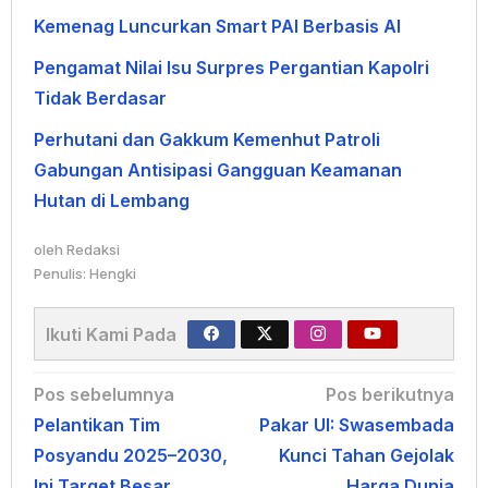
Kemenag Luncurkan Smart PAI Berbasis AI
Pengamat Nilai Isu Surpres Pergantian Kapolri
Tidak Berdasar
Perhutani dan Gakkum Kemenhut Patroli
Gabungan Antisipasi Gangguan Keamanan
Hutan di Lembang
oleh
Redaksi
Penulis: Hengki
Ikuti Kami Pada
Navigasi
Pos sebelumnya
Pos berikutnya
Pelantikan Tim
Pakar UI: Swasembada
pos
Posyandu 2025–2030,
Kunci Tahan Gejolak
Ini Target Besar
Harga Dunia