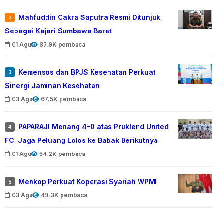
Mahfuddin Cakra Saputra Resmi Ditunjuk
2
Sebagai Kajari Sumbawa Barat
01 Agu
87.9K pembaca
Kemensos dan BPJS Kesehatan Perkuat
3
Sinergi Jaminan Kesehatan
03 Agu
67.5K pembaca
PAPARAJI Menang 4-0 atas Pruklend United
4
FC, Jaga Peluang Lolos ke Babak Berikutnya
01 Agu
54.2K pembaca
Menkop Perkuat Koperasi Syariah WPMI
5
03 Agu
49.3K pembaca