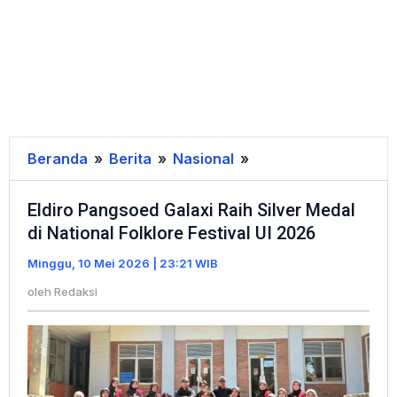
Beranda
»
Berita
»
Nasional
»
Eldiro
Pangsoed
Eldiro Pangsoed Galaxi Raih Silver Medal
Galaxi
di National Folklore Festival UI 2026
Raih
Silver
Minggu, 10 Mei 2026 | 23:21 WIB
Medal
oleh
Redaksi
di
National
Folklore
Festival