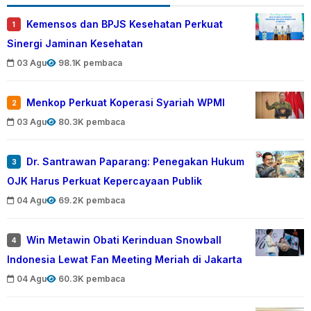
Kemensos dan BPJS Kesehatan Perkuat
1
Sinergi Jaminan Kesehatan
03 Agu
98.1K pembaca
Menkop Perkuat Koperasi Syariah WPMI
2
03 Agu
80.3K pembaca
Dr. Santrawan Paparang: Penegakan Hukum
3
OJK Harus Perkuat Kepercayaan Publik
04 Agu
69.2K pembaca
Win Metawin Obati Kerinduan Snowball
4
Indonesia Lewat Fan Meeting Meriah di Jakarta
04 Agu
60.3K pembaca