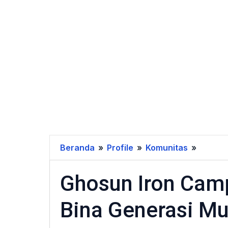
Beranda
»
Profile
»
Komunitas
»
Ghosu
Iron
Ghosun Iron Cam
Camp
Gande
Bina Generasi Mu
Pemeri
Bina