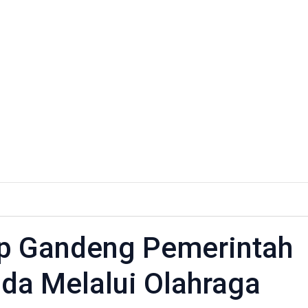
n
p Gandeng Pemerintah
ng
da Melalui Olahraga
ntah