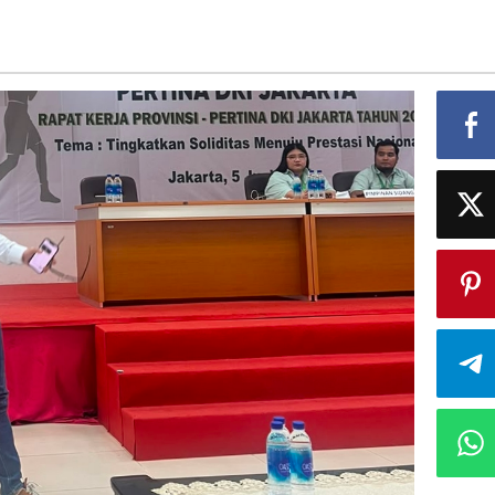
si
ga