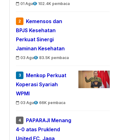
01 Agu
102.4K pembaca
Kemensos dan
2
BPJS Kesehatan
Perkuat Sinergi
Jaminan Kesehatan
03 Agu
83.5K pembaca
Menkop Perkuat
3
Koperasi Syariah
WPMI
03 Agu
66K pembaca
PAPARAJI Menang
4
4-0 atas Pruklend
United FC, Jaga