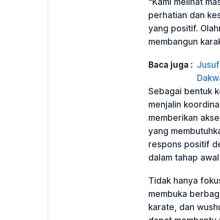
“Kami melihat ma
perhatian dan ke
yang positif. Ola
membangun karakt
Baca juga :
Jusuf
Dakw
Sebagai bentuk k
menjalin koordin
memberikan akse
yang membutuhka
respons positif d
dalam tahap awal
Tidak hanya foku
membuka berbagai 
karate, dan wush