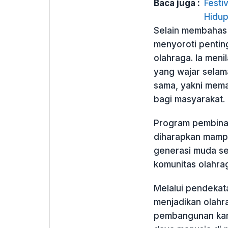
Baca juga :
Festi
Hidup
Selain membahas 
menyoroti pentin
olahraga. Ia men
yang wajar selama
sama, yakni mema
bagi masyarakat.
Program pembina
diharapkan mamp
generasi muda se
komunitas olahra
Melalui pendekat
menjadikan olahr
pembangunan kara