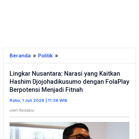
Beranda
»
Politik
»
Lingkar
Nusantara:
Lingkar Nusantara: Narasi yang Kaitkan
Narasi
Hashim Djojohadikusumo dengan FolaPlay
yang
Berpotensi Menjadi Fitnah
Kaitkan
Hashim
Rabu, 1 Juli 2026 | 11:38 WIB
Djojohadikusumo
oleh
Redaksi
dengan
FolaPlay
Berpotensi