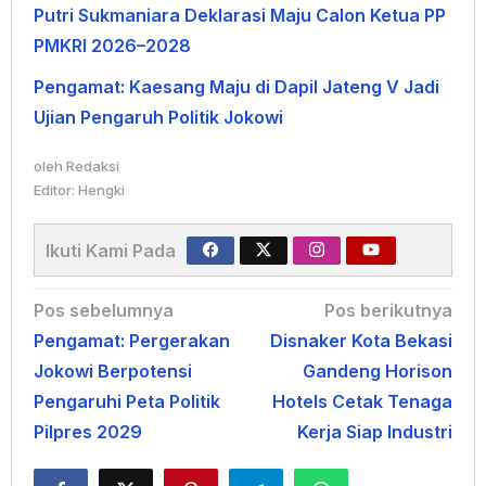
Putri Sukmaniara Deklarasi Maju Calon Ketua PP
PMKRI 2026–2028
Pengamat: Kaesang Maju di Dapil Jateng V Jadi
Ujian Pengaruh Politik Jokowi
oleh
Redaksi
Editor: Hengki
Ikuti Kami Pada
Navigasi
Pos sebelumnya
Pos berikutnya
Pengamat: Pergerakan
Disnaker Kota Bekasi
pos
Jokowi Berpotensi
Gandeng Horison
Pengaruhi Peta Politik
Hotels Cetak Tenaga
Pilpres 2029
Kerja Siap Industri