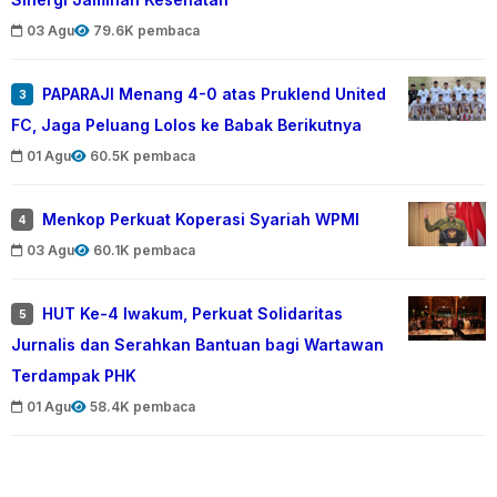
Sinergi Jaminan Kesehatan
03 Agu
79.6K pembaca
PAPARAJI Menang 4-0 atas Pruklend United
3
FC, Jaga Peluang Lolos ke Babak Berikutnya
01 Agu
60.5K pembaca
Menkop Perkuat Koperasi Syariah WPMI
4
03 Agu
60.1K pembaca
HUT Ke-4 Iwakum, Perkuat Solidaritas
5
Jurnalis dan Serahkan Bantuan bagi Wartawan
Terdampak PHK
01 Agu
58.4K pembaca