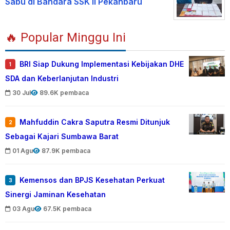
Sabu di Bandara SSK II Pekanbaru
🔥 Popular Minggu Ini
BRI Siap Dukung Implementasi Kebijakan DHE
1
SDA dan Keberlanjutan Industri
30 Jul
89.6K pembaca
Mahfuddin Cakra Saputra Resmi Ditunjuk
2
Sebagai Kajari Sumbawa Barat
01 Agu
87.9K pembaca
Kemensos dan BPJS Kesehatan Perkuat
3
Sinergi Jaminan Kesehatan
03 Agu
67.5K pembaca