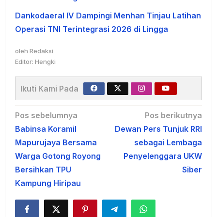
Dankodaeral IV Dampingi Menhan Tinjau Latihan
Operasi TNI Terintegrasi 2026 di Lingga
oleh
Redaksi
Editor: Hengki
Ikuti Kami Pada
Navigasi
Pos sebelumnya
Pos berikutnya
Babinsa Koramil
Dewan Pers Tunjuk RRI
pos
Mapurujaya Bersama
sebagai Lembaga
Warga Gotong Royong
Penyelenggara UKW
Bersihkan TPU
Siber
Kampung Hiripau