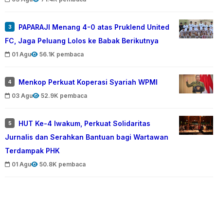
PAPARAJI Menang 4-0 atas Pruklend United
3
FC, Jaga Peluang Lolos ke Babak Berikutnya
01 Agu
56.1K pembaca
Menkop Perkuat Koperasi Syariah WPMI
4
03 Agu
52.9K pembaca
HUT Ke-4 Iwakum, Perkuat Solidaritas
5
Jurnalis dan Serahkan Bantuan bagi Wartawan
Terdampak PHK
01 Agu
50.8K pembaca