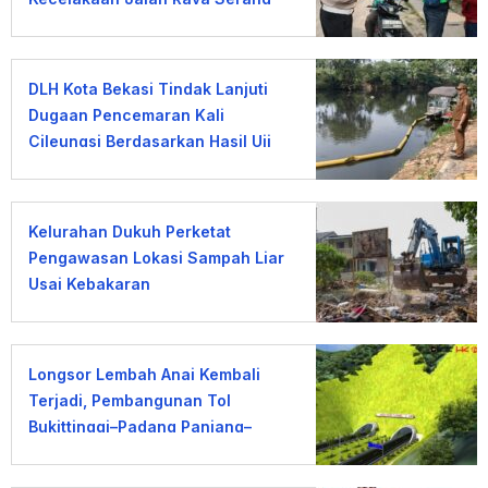
DLH Kota Bekasi Tindak Lanjuti
Dugaan Pencemaran Kali
Cileungsi Berdasarkan Hasil Uji
Laboratorium
Kelurahan Dukuh Perketat
Pengawasan Lokasi Sampah Liar
Usai Kebakaran
Longsor Lembah Anai Kembali
Terjadi, Pembangunan Tol
Bukittinggi–Padang Panjang–
Sicincin Dinilai Mendesak