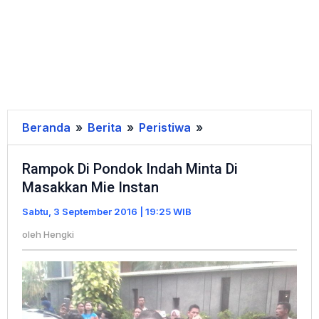
Beranda
»
Berita
»
Peristiwa
»
Rampok
Di
Rampok Di Pondok Indah Minta Di
Pondok
Masakkan Mie Instan
Indah
Minta
Sabtu, 3 September 2016 | 19:25 WIB
Di
oleh
Hengki
Masakkan
Mie
Instan