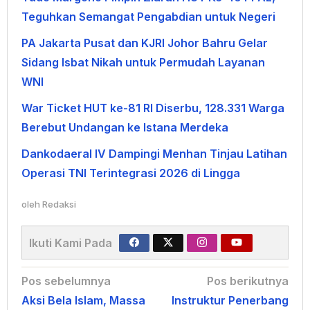
Teguhkan Semangat Pengabdian untuk Negeri
PA Jakarta Pusat dan KJRI Johor Bahru Gelar
Sidang Isbat Nikah untuk Permudah Layanan
WNI
War Ticket HUT ke-81 RI Diserbu, 128.331 Warga
Berebut Undangan ke Istana Merdeka
Dankodaeral IV Dampingi Menhan Tinjau Latihan
Operasi TNI Terintegrasi 2026 di Lingga
oleh
Redaksi
Ikuti Kami Pada
Navigasi
Pos sebelumnya
Pos berikutnya
Aksi Bela Islam, Massa
Instruktur Penerbang
pos