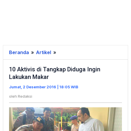
Beranda
»
Artikel
»
10
Aktivis
10 Aktivis di Tangkap Diduga Ingin
di
Lakukan Makar
Tangkap
Diduga
Jumat, 2 Desember 2016 | 18:05 WIB
Ingin
oleh
Redaksi
Lakukan
Makar