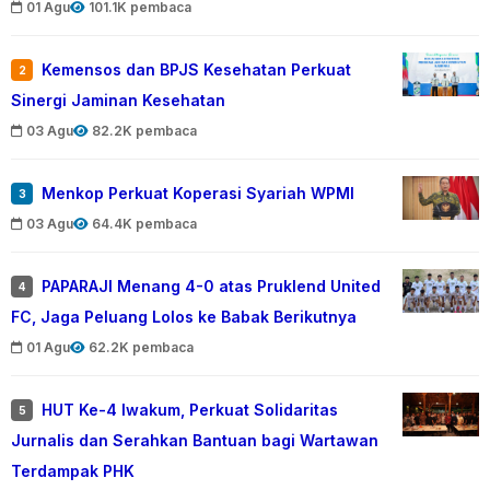
01 Agu
101.1K pembaca
Kemensos dan BPJS Kesehatan Perkuat
2
Sinergi Jaminan Kesehatan
03 Agu
82.2K pembaca
Menkop Perkuat Koperasi Syariah WPMI
3
03 Agu
64.4K pembaca
PAPARAJI Menang 4-0 atas Pruklend United
4
FC, Jaga Peluang Lolos ke Babak Berikutnya
01 Agu
62.2K pembaca
HUT Ke-4 Iwakum, Perkuat Solidaritas
5
Jurnalis dan Serahkan Bantuan bagi Wartawan
Terdampak PHK