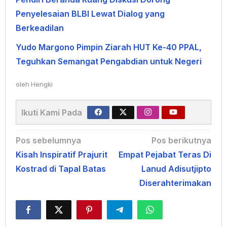
Penyelesaian BLBI Lewat Dialog yang
Berkeadilan
Yudo Margono Pimpin Ziarah HUT Ke-40 PPAL,
Teguhkan Semangat Pengabdian untuk Negeri
oleh
Hengki
Ikuti Kami Pada
Navigasi
Pos sebelumnya
Pos berikutnya
Kisah Inspiratif Prajurit
Empat Pejabat Teras Di
pos
Kostrad di Tapal Batas
Lanud Adisutjipto
Diserahterimakan