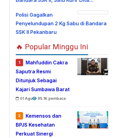
Bandara SSK II, Satu Kurir Dita…
Polisi Gagalkan
Penyelundupan 2 Kg Sabu di Bandara
SSK II Pekanbaru
🔥 Popular Minggu Ini
Mahfuddin Cakra
1
Saputra Resmi
Ditunjuk Sebagai
Kajari Sumbawa Barat
01 Agu
95.1K pembaca
Kemensos dan
2
BPJS Kesehatan
Perkuat Sinergi