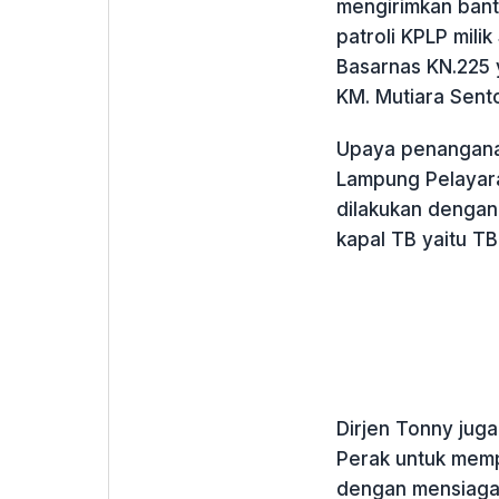
mengirimkan ban
patroli KPLP mili
Basarnas KN.225 
KM. Mutiara Sento
Upaya penanganan
Lampung Pelayar
dilakukan dengan
kapal TB yaitu TB
Dirjen Tonny jug
Perak untuk memp
dengan mensiagak