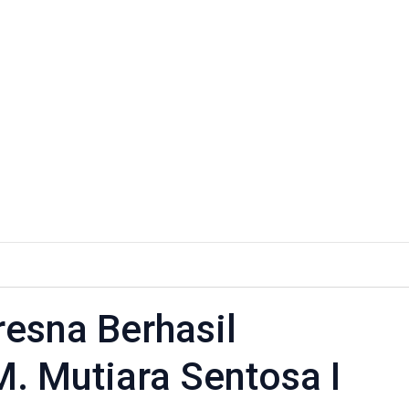
resna Berhasil
. Mutiara Sentosa I
kuasi