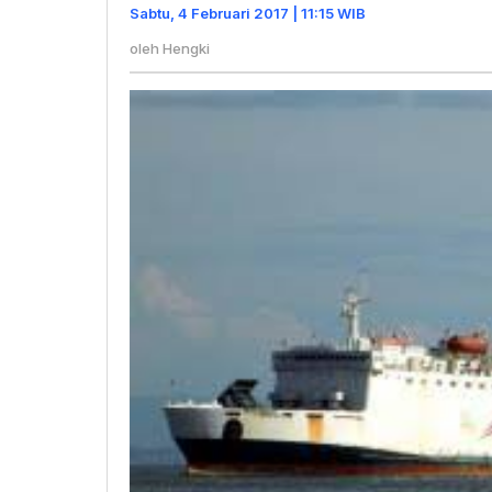
KM.
Sabtu, 4 Februari 2017 | 11:15 WIB
Mutiara
oleh
Hengki
Sentosa
I