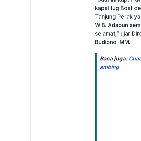
kapal tug Boat d
Tanjung Perak yan
WIB. Adapun semu
selamat,” ujar Di
Budiono, MM.
Baca juga:
Cuac
ambing