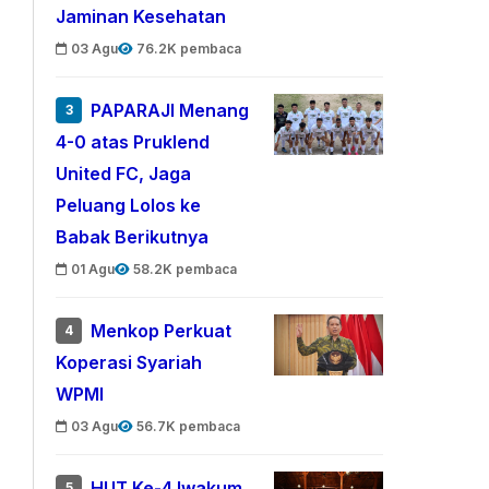
Jaminan Kesehatan
03 Agu
76.2K pembaca
PAPARAJI Menang
3
4-0 atas Pruklend
United FC, Jaga
Peluang Lolos ke
Babak Berikutnya
01 Agu
58.2K pembaca
Menkop Perkuat
4
Koperasi Syariah
WPMI
03 Agu
56.7K pembaca
HUT Ke-4 Iwakum,
5