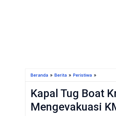
Beranda
»
Berita
»
Peristiwa
»
Kapal
Tug
Kapal Tug Boat K
Boat
Kresna
Mengevakuasi KM
Berhasil
Mengeva