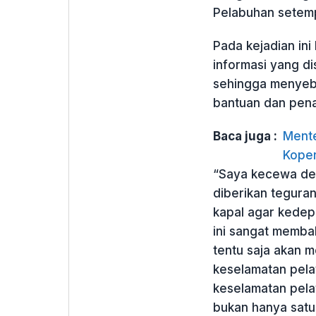
Pelabuhan setem
Pada kejadian in
informasi yang d
sehingga menyeb
bantuan dan pena
Baca juga :
Mente
Koper
“Saya kecewa den
diberikan tegura
kapal agar kedepa
ini sangat memb
tentu saja akan 
keselamatan pela
keselamatan pel
bukan hanya satu 