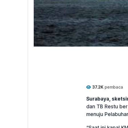
37.2K
pembaca
Surabaya, skets
dan TB Restu berh
menuju Pelabuhan
“Saat ini kapal KM