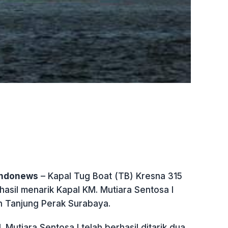
indonews
– Kapal Tug Boat (TB) Kresna 315
asil menarik Kapal KM. Mutiara Sentosa I
 Tanjung Perak Surabaya.
. Mutiara Sentosa I telah berhasil ditarik dua