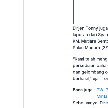
Dirjen Tonny ju
laporan dari Sya
KM. Mutiara Sent
Pulau Madura (3/1)
“Kami telah men
persediaan bahan
dan gelombang om
berhasil,” ujar To
Baca juga :
PWI P
Minta
Sebelumnya, Dire