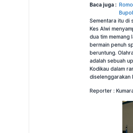
Baca juga :
Romo 
Bupol
Sementara itu di 
Kes Alwi menyamp
dua tim memang l
bermain penuh sp
beruntung. Olahra
adalah sebuah up
Kodikau dalam ra
diselenggarakan 
Reporter : Kumar