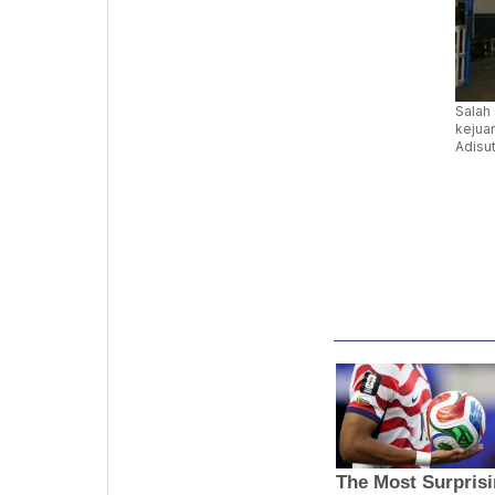
Salah
kejua
Adisut