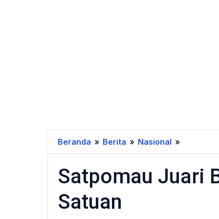
Beranda
»
Berita
»
Nasional
»
Satpoma
Juari
Satpomau Juari B
Bola
Volly
Satuan
Putera
Antar