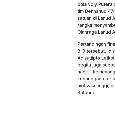
bola voly Putera
tim Denhanud 474
satuan di Lanud A
rangka menyambut
Olahraga Lanud Ad
Pertandingan fin
3-0 tersebut, di
Adisutjipto Letko
begitu juga suppo
hadir. Kemenangan
kebanggaan tersen
motivasi tinggi, p
Satpom.