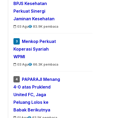
BPJS Kesehatan
Perkuat Sinergi
Jaminan Kesehatan
03 Agu
83.9K pembaca
Menkop Perkuat
3
Koperasi Syariah
WPMI
03 Agu
66.3K pembaca
PAPARAJI Menang
4
4-0 atas Pruklend
United FC, Jaga
Peluang Lolos ke
Babak Berikutnya
01 Agu
63.5K pembaca