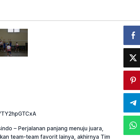
e/VTY2hpGTCxA
indo – Perjalanan panjang menuju juara,
an team-team favorit lainya, akhirnya Tim