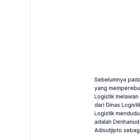
Sebelumnya pada h
yang memperebutk
Logistik melawa
dari Dinas Logist
Logistik mendudu
adalah Denhanud
Adisutjipto sebag