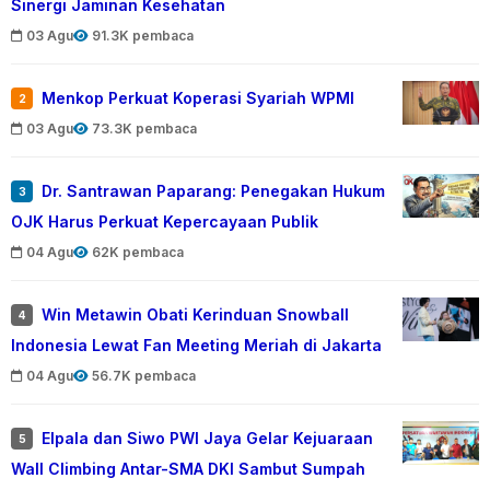
Sinergi Jaminan Kesehatan
03 Agu
91.3K pembaca
Menkop Perkuat Koperasi Syariah WPMI
2
03 Agu
73.3K pembaca
Dr. Santrawan Paparang: Penegakan Hukum
3
OJK Harus Perkuat Kepercayaan Publik
04 Agu
62K pembaca
Win Metawin Obati Kerinduan Snowball
4
Indonesia Lewat Fan Meeting Meriah di Jakarta
04 Agu
56.7K pembaca
Elpala dan Siwo PWI Jaya Gelar Kejuaraan
5
Wall Climbing Antar-SMA DKI Sambut Sumpah