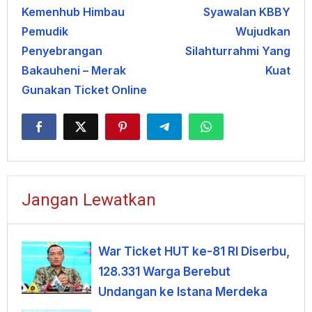
Kemenhub Himbau
Syawalan KBBY
pos
Pemudik
Wujudkan
Penyebrangan
Silahturrahmi Yang
Bakauheni – Merak
Kuat
Gunakan Ticket Online
Jangan Lewatkan
War Ticket HUT ke-81 RI Diserbu,
128.331 Warga Berebut
Undangan ke Istana Merdeka