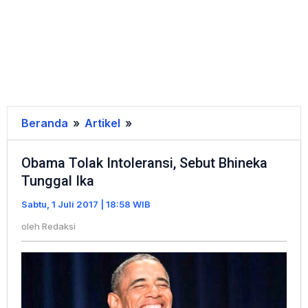
Beranda
»
Artikel
»
Obama
Tolak
Obama Tolak Intoleransi, Sebut Bhineka
Intoleransi,
Tunggal Ika
Sebut
Bhineka
Sabtu, 1 Juli 2017 | 18:58 WIB
Tunggal
oleh
Redaksi
Ika