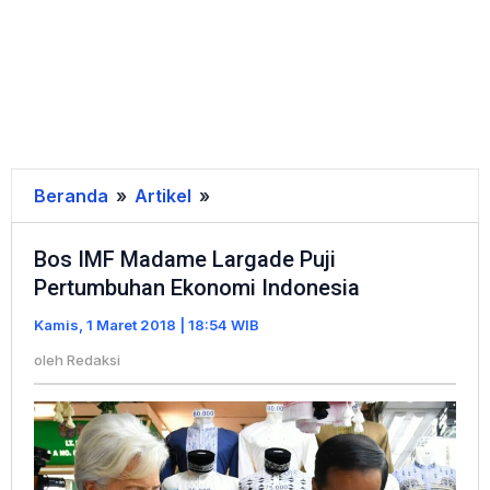
Beranda
»
Artikel
»
Bos
IMF
Bos IMF Madame Largade Puji
Madame
Pertumbuhan Ekonomi Indonesia
Largade
Puji
Kamis, 1 Maret 2018 | 18:54 WIB
Pertumbuhan
oleh
Redaksi
Ekonomi
Indonesia