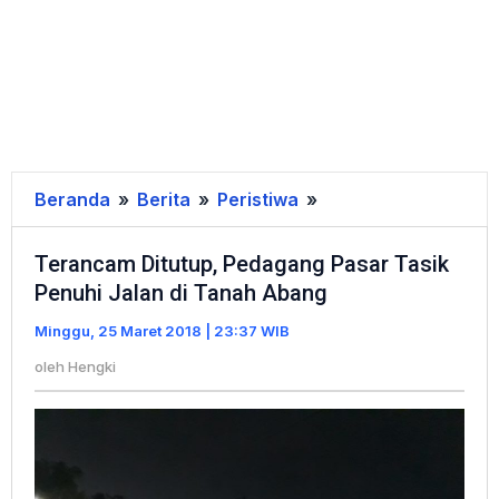
Beranda
»
Berita
»
Peristiwa
»
Terancam
Ditutup,
Terancam Ditutup, Pedagang Pasar Tasik
Pedagang
Penuhi Jalan di Tanah Abang
Pasar
Tasik
Minggu, 25 Maret 2018 | 23:37 WIB
Penuhi
oleh
Hengki
Jalan
di
Tanah
Abang