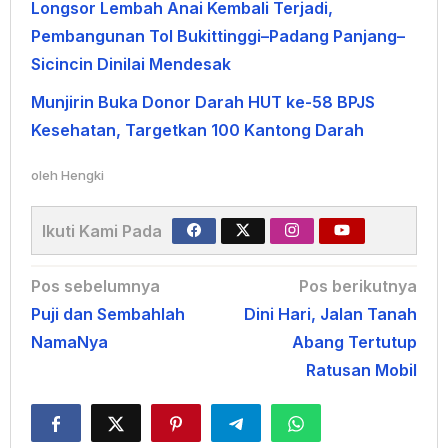
Longsor Lembah Anai Kembali Terjadi,
Pembangunan Tol Bukittinggi–Padang Panjang–
Sicincin Dinilai Mendesak
Munjirin Buka Donor Darah HUT ke-58 BPJS
Kesehatan, Targetkan 100 Kantong Darah
oleh
Hengki
Ikuti Kami Pada
Navigasi
Pos sebelumnya
Pos berikutnya
Puji dan Sembahlah
Dini Hari, Jalan Tanah
pos
NamaNya
Abang Tertutup
Ratusan Mobil