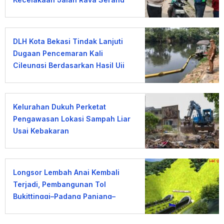
DLH Kota Bekasi Tindak Lanjuti
Dugaan Pencemaran Kali
Cileungsi Berdasarkan Hasil Uji
Laboratorium
Kelurahan Dukuh Perketat
Pengawasan Lokasi Sampah Liar
Usai Kebakaran
Longsor Lembah Anai Kembali
Terjadi, Pembangunan Tol
Bukittinggi–Padang Panjang–
Sicincin Dinilai Mendesak