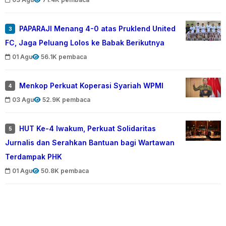
PAPARAJI Menang 4-0 atas Pruklend United
3
FC, Jaga Peluang Lolos ke Babak Berikutnya
01 Agu
56.1K pembaca
Menkop Perkuat Koperasi Syariah WPMI
4
03 Agu
52.9K pembaca
HUT Ke-4 Iwakum, Perkuat Solidaritas
5
Jurnalis dan Serahkan Bantuan bagi Wartawan
Terdampak PHK
01 Agu
50.8K pembaca