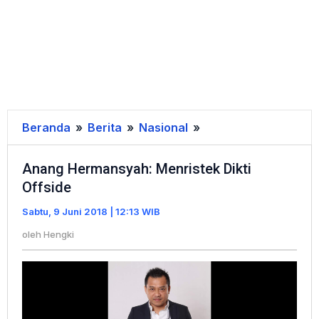
Beranda
»
Berita
»
Nasional
»
Anang
Hermansyah:
Anang Hermansyah: Menristek Dikti
Menristek
Offside
Dikti
Offside
Sabtu, 9 Juni 2018 | 12:13 WIB
oleh
Hengki