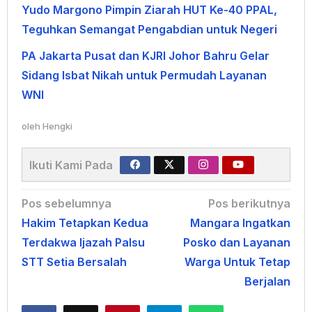
Yudo Margono Pimpin Ziarah HUT Ke-40 PPAL,
Teguhkan Semangat Pengabdian untuk Negeri
PA Jakarta Pusat dan KJRI Johor Bahru Gelar
Sidang Isbat Nikah untuk Permudah Layanan
WNI
oleh
Hengki
Ikuti Kami Pada
Navigasi
Pos sebelumnya
Pos berikutnya
Hakim Tetapkan Kedua
Mangara Ingatkan
pos
Terdakwa Ijazah Palsu
Posko dan Layanan
STT Setia Bersalah
Warga Untuk Tetap
Berjalan