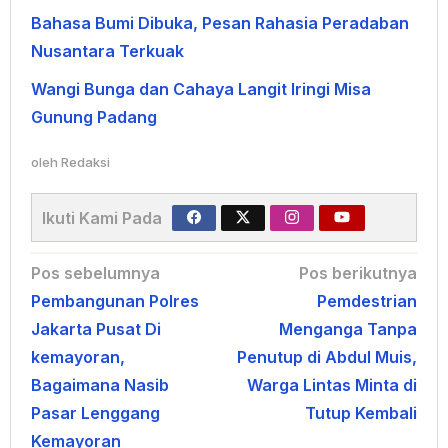
Bahasa Bumi Dibuka, Pesan Rahasia Peradaban
Nusantara Terkuak
Wangi Bunga dan Cahaya Langit Iringi Misa
Gunung Padang
oleh
Redaksi
Ikuti Kami Pada
Navigasi
Pos sebelumnya
Pos berikutnya
Pembangunan Polres
Pemdestrian
pos
Jakarta Pusat Di
Menganga Tanpa
kemayoran,
Penutup di Abdul Muis,
Bagaimana Nasib
Warga Lintas Minta di
Pasar Lenggang
Tutup Kembali
Kemayoran