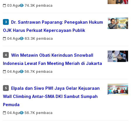
03 Agu
74.3K pembaca
Dr. Santrawan Paparang: Penegakan Hukum
3
OJK Harus Perkuat Kepercayaan Publik
04 Agu
63.3K pembaca
Win Metawin Obati Kerinduan Snowball
4
Indonesia Lewat Fan Meeting Meriah di Jakarta
04 Agu
56.7K pembaca
Elpala dan Siwo PWI Jaya Gelar Kejuaraan
5
Wall Climbing Antar-SMA DKI Sambut Sumpah
Pemuda
04 Agu
56.7K pembaca