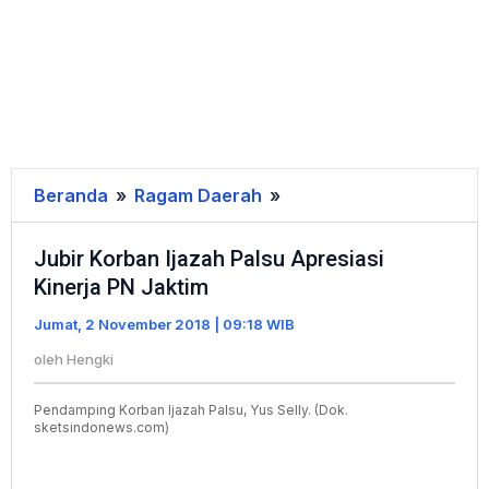
Beranda
»
Ragam Daerah
»
Jubir
Korban
Jubir Korban Ijazah Palsu Apresiasi
Ijazah
Kinerja PN Jaktim
Palsu
Apresiasi
Jumat, 2 November 2018 | 09:18 WIB
Kinerja
oleh
Hengki
PN
Jaktim
Pendamping Korban Ijazah Palsu, Yus Selly. (Dok.
sketsindonews.com)