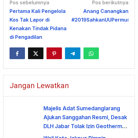
Navigasi
Pos sebelumnya
Pos berikutnya
Pertama Kali Pengelola
Anang Canangkan
pos
Kos Tak Lapor di
#2019SahkanUUPermusika
Kenakan Tindak Pidana
di Pengadilan
Jangan Lewatkan
Majelis Adat Sumedanglarang
Ajukan Sanggahan Resmi, Desak
DLH Jabar Tolak Izin Geothermal
Gunung Tampomas