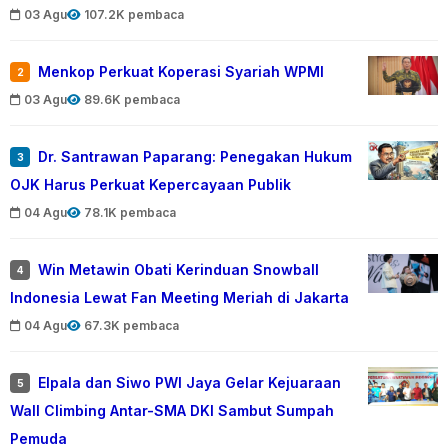
03 Agu
107.2K pembaca
Menkop Perkuat Koperasi Syariah WPMI
2
03 Agu
89.6K pembaca
Dr. Santrawan Paparang: Penegakan Hukum
3
OJK Harus Perkuat Kepercayaan Publik
04 Agu
78.1K pembaca
Win Metawin Obati Kerinduan Snowball
4
Indonesia Lewat Fan Meeting Meriah di Jakarta
04 Agu
67.3K pembaca
Elpala dan Siwo PWI Jaya Gelar Kejuaraan
5
Wall Climbing Antar-SMA DKI Sambut Sumpah
Pemuda