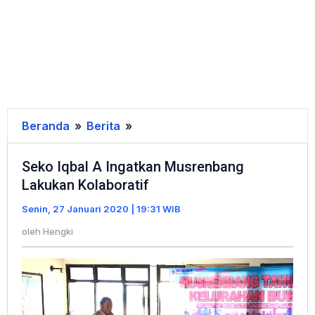
Beranda
»
Berita
»
Seko
Iqbal
Seko Iqbal A Ingatkan Musrenbang
A
Lakukan Kolaboratif
Ingatkan
Musrenbang
Senin, 27 Januari 2020 | 19:31 WIB
Lakukan
oleh
Hengki
Kolaboratif