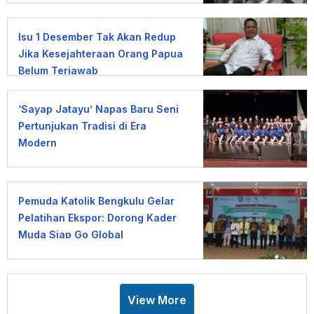
Isu 1 Desember Tak Akan Redup
Jika Kesejahteraan Orang Papua
Belum Terjawab
‘Sayap Jatayu’ Napas Baru Seni
Pertunjukan Tradisi di Era
Modern
Pemuda Katolik Bengkulu Gelar
Pelatihan Ekspor: Dorong Kader
Muda Siap Go Global
View More