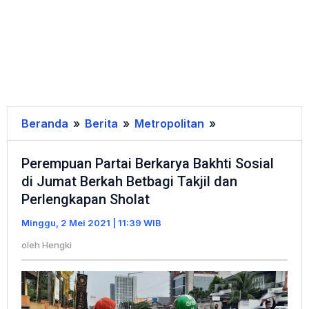
Beranda
»
Berita
»
Metropolitan
»
Perempuan
Partai
Perempuan Partai Berkarya Bakhti Sosial
Berkarya
di Jumat Berkah Betbagi Takjil dan
Bakhti
Perlengkapan Sholat
Sosial
di
Minggu, 2 Mei 2021 | 11:39 WIB
Jumat
oleh
Hengki
Berkah
Betbagi
Takjil