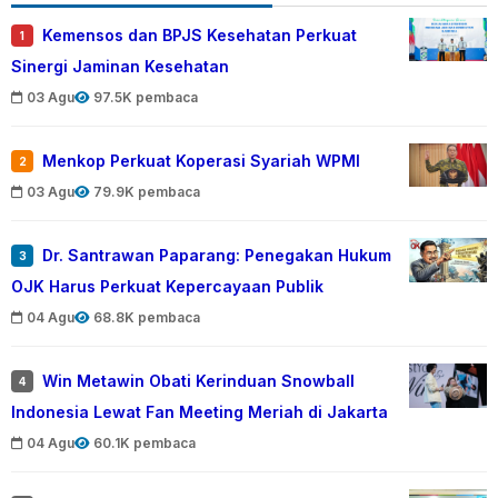
Kemensos dan BPJS Kesehatan Perkuat
1
Sinergi Jaminan Kesehatan
03 Agu
97.5K pembaca
Menkop Perkuat Koperasi Syariah WPMI
2
03 Agu
79.9K pembaca
Dr. Santrawan Paparang: Penegakan Hukum
3
OJK Harus Perkuat Kepercayaan Publik
04 Agu
68.8K pembaca
Win Metawin Obati Kerinduan Snowball
4
Indonesia Lewat Fan Meeting Meriah di Jakarta
04 Agu
60.1K pembaca