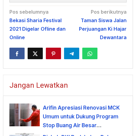
Navigasi
Pos sebelumnya
Pos berikutnya
Bekasi Sharia Festival
Taman Siswa Jalan
pos
2021 Digelar Ofline dan
Perjuangan Ki Hajar
Online
Dewantara
Jangan Lewatkan
Arifin Apresiasi Renovasi MCK
Umum untuk Dukung Program
Stop Buang Air Besar
Sembarangan