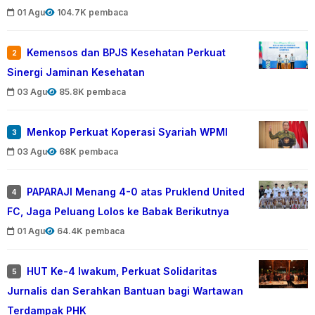
01 Agu
104.7K pembaca
Kemensos dan BPJS Kesehatan Perkuat
2
Sinergi Jaminan Kesehatan
03 Agu
85.8K pembaca
Menkop Perkuat Koperasi Syariah WPMI
3
03 Agu
68K pembaca
PAPARAJI Menang 4-0 atas Pruklend United
4
FC, Jaga Peluang Lolos ke Babak Berikutnya
01 Agu
64.4K pembaca
HUT Ke-4 Iwakum, Perkuat Solidaritas
5
Jurnalis dan Serahkan Bantuan bagi Wartawan
Terdampak PHK