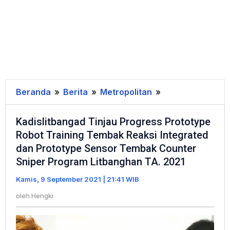
Beranda
»
Berita
»
Metropolitan
»
Kadislitbangad
Tinjau
Kadislitbangad Tinjau Progress Prototype
Progress
Robot Training Tembak Reaksi Integrated
Prototype
dan Prototype Sensor Tembak Counter
Robot
Sniper Program Litbanghan TA. 2021
Training
Tembak
Kamis, 9 September 2021 | 21:41 WIB
Reaksi
oleh
Hengki
Integrated
dan