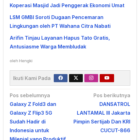
Koperasi Masjid Jadi Penggerak Ekonomi Umat
LSM GMBI Soroti Dugaan Pencemaran
Lingkungan oleh PT Wahana Citra Nabati
Arifin Tinjau Layanan Hapus Tato Gratis,
Antusiasme Warga Membludak
oleh
Hengki
Ikuti Kami Pada
Navigasi
Pos sebelumnya
Pos berikutnya
Galaxy Z Fold3 dan
DANSATROL
pos
Galaxy Z Flip3 5G
LANTAMAL III Jakarta
Sudah Hadir di
Pimpin Sertijab Dan KRI
Indonesia untuk
CUCUT-866
Milenial yang Produktif