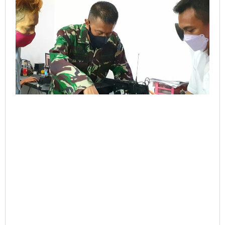
Prototype
Sensor
Tembak
Counter
Sniper
Program
Litbanghan
TA.
2021